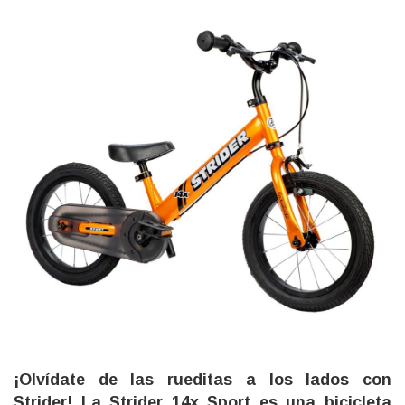
¡Olvídate de las rueditas a los lados con
Strider! La Strider 14x Sport es una bicicleta