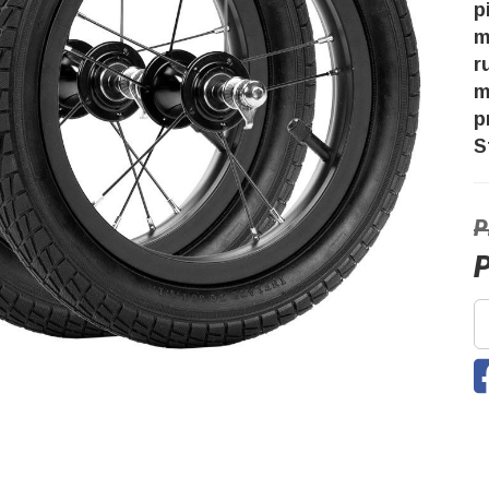
p
m
r
m
p
S
P
P