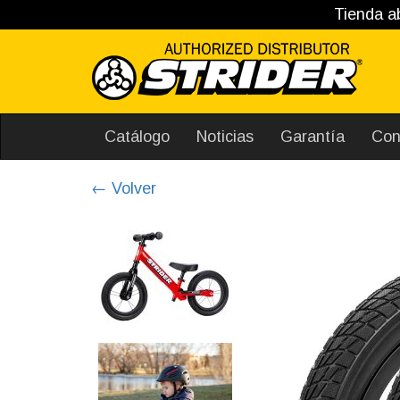
Tienda ab
Catálogo
Noticias
Garantía
Con
← Volver