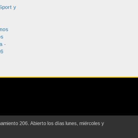
Sport y
enos
os
a -
26
miento 206. Abierto los días lunes, miércoles y