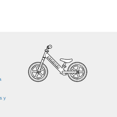
a
s y