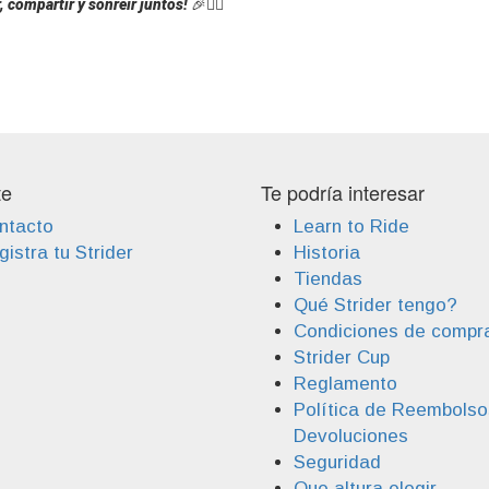
, compartir y sonreír juntos! 🎉🚴‍♂️
te
Te podría interesar
ntacto
Learn to Ride
istra tu Strider
Historia
Tiendas
Qué Strider tengo?
Condiciones de compr
Strider Cup
Reglamento
Política de Reembolso
Devoluciones
Seguridad
Que altura elegir