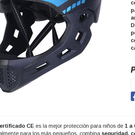
c
p
a
D
p
c
c
P
ertificado CE
es la mejor protección para niños de
1 a
ialmente para los más pequeños, combina
seguridad, c