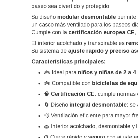
paseo sea divertido y protegido.
Su diseño
modular desmontable
permite 
un casco más ventilado para los paseos dia
Cumple con la
certificación europea CE
,
El interior acolchado y transpirable es
remo
Su sistema de
ajuste rápido y preciso
ase
Características principales:
🚲 Ideal para
niños y niñas de 2 a 4
🚲 Compatible con
bicicletas de equ
🧠
Certificación CE
: cumple normas e
🔄 Diseño
integral desmontable
: se
💨 Ventilación eficiente para mayor fr
🧽 Interior acolchado, desmontable y 
⚙️ Cierre rápido y seguro con ajuste 