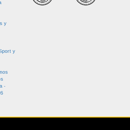
a
s y
Sport y
enos
os
a -
26