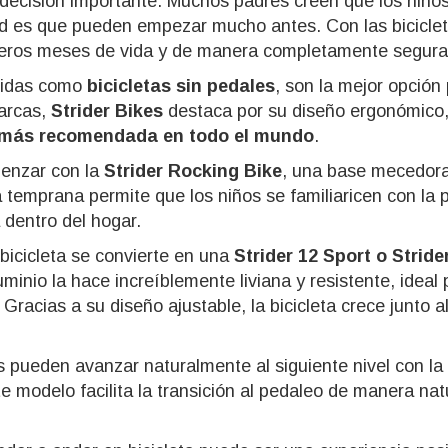
na decisión importante. Muchos padres creen que los niño
d es que pueden empezar mucho antes. Con las biciclet
imeros meses de vida y de manera completamente segura
cidas como
bicicletas sin pedales
, son la mejor opción 
arcas,
Strider Bikes
destaca por su diseño ergonómico, s
s más recomendada en todo el mundo
.
menzar con la
Strider Rocking Bike
, una base mecedora 
 temprana permite que los niños se familiaricen con la p
 dentro del hogar.
 bicicleta se convierte en una
Strider 12 Sport o Stride
uminio la hace increíblemente liviana y resistente, idea
 Gracias a su diseño ajustable, la bicicleta crece junto
os pueden avanzar naturalmente al siguiente nivel con la
e modelo facilita la transición al pedaleo de manera nat