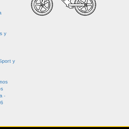
a
s y
Sport y
enos
os
a -
26