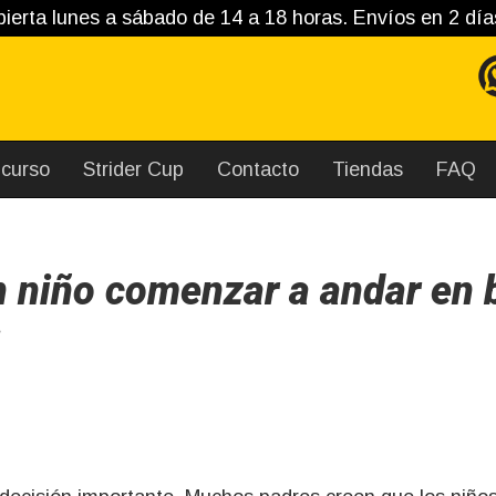
ierta lunes a sábado de 14 a 18 horas. Envíos en 2 día
curso
Strider Cup
Contacto
Tiendas
FAQ
 niño comenzar a andar en b
s