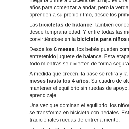
Elegir la primera bicicleta de tu hijo es u
años para comenzar a andar, pero la verda
aprenden a su propio ritmo, desde los pr
Las
bicicletas de balance
, también cono
desde temprana edad. Y entre todas las m
convirtiéndose en la
bicicleta para niño
Desde los
6 meses
, los bebés pueden co
entretenido juguete de balance. Esta etapa
todo mientras se divierten de forma segura
A medida que crecen, la base se retira y la
meses hasta los 4 años
. Su cuadro de al
mantener el equilibrio sin ruedas de apoyo.
aprendizaje.
Una vez que dominan el equilibrio, los niñ
se transforma en bicicleta con pedales. Est
tradicionales ruedas de entrenamiento.